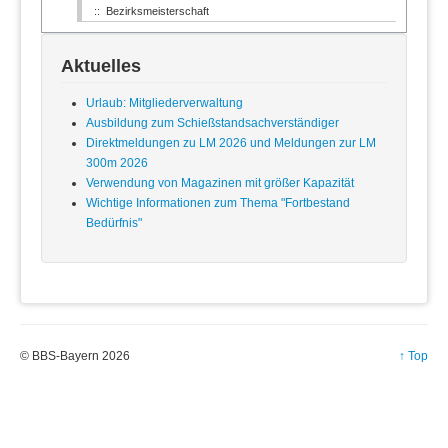
Sachkunde
:: Bezirksmeisterschaft
Satzung
Vereine
Aktuelles
Wettkämpfe
Termine
Urlaub: Mitgliederverwaltung
Ergebnisse
Ausbildung zum Schießstandsachverständiger
Direktmeldungen zu LM 2026 und Meldungen zur LM
Kontakt
300m 2026
Sportbetrieb
Verwendung von Magazinen mit größer Kapazität
Mitgliederverwaltung
Wichtige Informationen zum Thema "Fortbestand
Technische Administration
Bedürfnis"
Bedürnissbescheinigung
Datenschutzübersicht
Datenschutzerklärung
Datenschutzrichtlinie
Impressum
© BBS-Bayern 2026
↑ Top