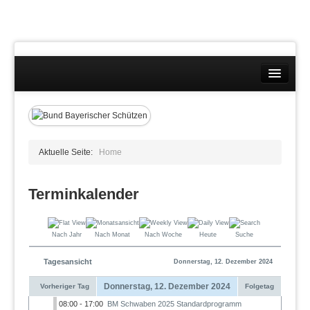
Landesverband
Ansprechpartner Lehrgänge
Beauftragte
Bezirke
Aktuelle Seite:
Home
Formulare
Allgemeines
Aufnahmen
Terminkalender
Abmeldung
Bedürfnissbescheinigung
Fortbestand Bedürfnis
Nach Jahr
Nach Monat
Nach Woche
Heute
Suche
Geschäftsstellen
Sportbetrieb
Tagesansicht
Donnerstag, 12. Dezember 2024
Mitgliederverwaltung BBS
Mitgliedschaft
Donnerstag, 12. Dezember 2024
Vorheriger Tag
Folgetag
Präsidium
08:00 - 17:00
BM Schwaben 2025 Standardprogramm