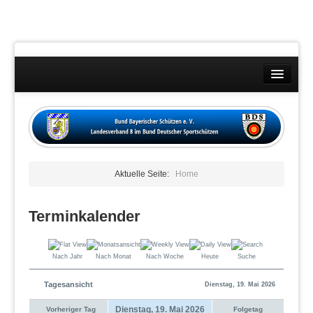
Landesverband
Wettkämpfe
Kontakt
Aktuelle Seite:
Home
Datenschutzübersicht
Impressum
Terminkalender
Nach Jahr
Nach Monat
Nach Woche
Heute
Suche
Tagesansicht
Dienstag, 19. Mai 2026
Dienstag, 19. Mai 2026
Vorheriger Tag
Folgetag