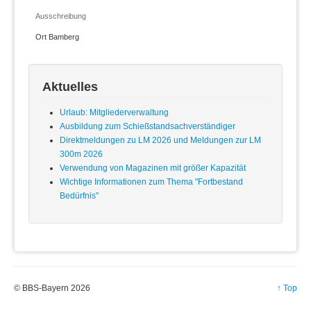
Sachkunde
Satzung
Ausschreibung
Vereine
Ort
Bamberg
Wettkämpfe
Termine
Aktuelles
Ergebnisse
Kontakt
Urlaub: Mitgliederverwaltung
Ausbildung zum Schießstandsachverständiger
Sportbetrieb
Direktmeldungen zu LM 2026 und Meldungen zur LM
Mitgliederverwaltung
300m 2026
Technische Administration
Verwendung von Magazinen mit größer Kapazität
Bedürnissbescheinigung
Wichtige Informationen zum Thema "Fortbestand
Datenschutzübersicht
Bedürfnis"
Datenschutzerklärung
Datenschutzrichtlinie
Impressum
© BBS-Bayern 2026
↑ Top