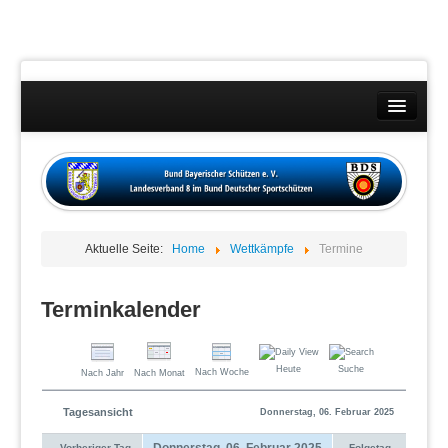
Landesverband
Wettkämpfe
Kontakt
Aktuelle Seite:
Home
Wettkämpfe
Termine
Datenschutzübersicht
Impressum
Terminkalender
Heute
Suche
Nach Woche
Nach Jahr
Nach Monat
Tagesansicht
Donnerstag, 06. Februar 2025
Donnerstag, 06. Februar 2025
Vorheriger Tag
Folgetag