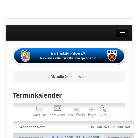
Landesverband
Wettkämpfe
Kontakt
Aktuelle Seite:
Home
Datenschutzübersicht
Impressum
Terminkalender
Nach Woche
Heute
Nach Jahr
Nach Monat
Suche
Wochenansicht
16. Juni 2025 - 22. Juni 2025
16. Juni 2025 - 22. Juni 2025
Vorherige Woche
Folgende Woche