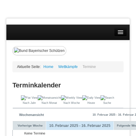
Landesverband
Ansprechpartner Lehrgänge
Beauftragte
Bezirke
Aktuelle Seite:
Home
Wettkämpfe
Termine
Formulare
Allgemeines
Aufnahmen
Terminkalender
Abmeldung
Bedürfnissbescheinigung
Fortbestand Bedürfnis
Nach Jahr
Nach Monat
Nach Woche
Heute
Suche
Geschäftsstellen
Sportbetrieb
Wochenansicht
10. Februar 2025 - 16. Februar 
Mitgliederverwaltung BBS
Mitgliedschaft
10. Februar 2025 - 16. Februar 2025
Vorherige Woche
Folgende W
Präsidium
Keine Termine