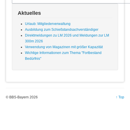
Sachkunde
Satzung
Aktuelles
Vereine
Wettkämpfe
Urlaub: Mitgliederverwaltung
Ausbildung zum Schießstandsachverständiger
Termine
Direktmeldungen zu LM 2026 und Meldungen zur LM
Ergebnisse
300m 2026
Kontakt
Verwendung von Magazinen mit größer Kapazität
Wichtige Informationen zum Thema "Fortbestand
Sportbetrieb
Bedürfnis"
Mitgliederverwaltung
Technische Administration
Bedürnissbescheinigung
Datenschutzübersicht
Datenschutzerklärung
Datenschutzrichtlinie
© BBS-Bayern 2026
↑ Top
Impressum