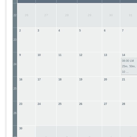
Sachkunde
Satzung
Vereine
26
27
28
29
30
31
22
Wettkämpfe
2
3
4
5
6
7
Termine
Ergebnisse
23
Kontakt
9
10
11
12
13
14
Sportbetrieb
08:00 LM
Mitgliederverwaltung
24
25m, 50m,
Technische Administration
10 ...
Bedürnissbescheinigung
16
17
18
19
20
21
Datenschutzübersicht
25
Datenschutzerklärung
Datenschutzrichtlinie
23
24
25
26
27
28
Impressum
26
30